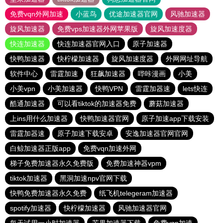
免费vqn外网加速
小蓝鸟
优途加速器官网
风驰加速器
旋风加速器
免费vps加速器外网苹果版
旋风加速度器
快连加速器
快连加速器官网入口
原子加速器
快鸭加速器
快柠檬加速器
旋风加速度器
外网网址导航
软件中心
雷霆加速
狂飙加速器
哔咔漫画
小美
小美vpn
小美加速器
快鸭VPN
雷霆加器速
lets快连
酷通加速器
可以看tiktok的加速器免费
蘑菇加速器
上ins用什么加速器
快鸭加速器官网
原子加速app下载安装
雷霆加器速
原子加速下载安卓
安逸加速器官网官网
白鲸加速器正版app
免费vqn加速外网
梯子免费加速器永久免费版
免费加速神器vpm
tiktok加速器
黑洞加速npv官网下载
快鸭免费加速器永久免费
纸飞机telegeram加速器
spotify加速器
快柠檬加速器
风驰加速器官网