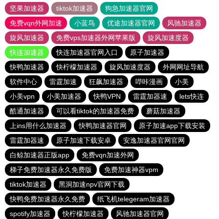
坚果加速器
tiktok加速器
狗急加速器官网
免费vqn外网加速
小蓝鸟
优途加速器官网
风驰加速器
旋风加速器
免费vps加速器外网苹果版
旋风加速度器
快连加速器
快连加速器官网入口
原子加速器
快鸭加速器
快柠檬加速器
旋风加速度器
外网网址导航
软件中心
雷霆加速
狂飙加速器
哔咔漫画
小美
小美vpn
小美加速器
快鸭VPN
雷霆加器速
lets快连
酷通加速器
可以看tiktok的加速器免费
蘑菇加速器
上ins用什么加速器
快鸭加速器官网
原子加速app下载安装
雷霆加器速
原子加速下载安卓
安逸加速器官网官网
白鲸加速器正版app
免费vqn加速外网
梯子免费加速器永久免费版
免费加速神器vpm
tiktok加速器
黑洞加速npv官网下载
快鸭免费加速器永久免费
纸飞机telegeram加速器
spotify加速器
快柠檬加速器
风驰加速器官网