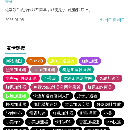
游客
这款软件的操作非常简单，即使是小白也能快速上手。
2025-01-08
支持
[0]
反对
[0]
友情链接
网站地图
QuickQ
旋风加速度器
旋风加速
坚果加速器
tiktok加速器
狗急加速器官网
免费vqn外网加速
小蓝鸟
优途加速器官网
风驰加速器
旋风加速器
免费vps加速器外网苹果版
旋风加速度器
快连加速器
快连加速器官网入口
原子加速器
快鸭加速器
快柠檬加速器
旋风加速度器
外网网址导航
软件中心
雷霆加速
狂飙加速器
哔咔漫画
小美
小美vpn
小美加速器
快鸭VPN
雷霆加器速
lets快连