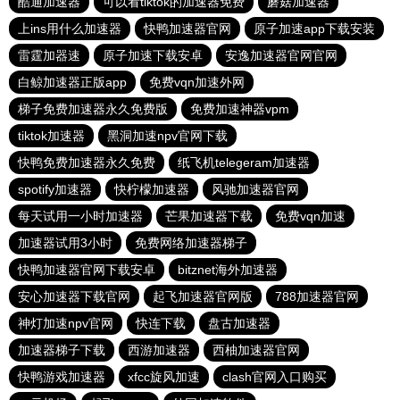
酷通加速器
可以看tiktok的加速器免费
蘑菇加速器
上ins用什么加速器
快鸭加速器官网
原子加速app下载安装
雷霆加器速
原子加速下载安卓
安逸加速器官网官网
白鲸加速器正版app
免费vqn加速外网
梯子免费加速器永久免费版
免费加速神器vpm
tiktok加速器
黑洞加速npv官网下载
快鸭免费加速器永久免费
纸飞机telegeram加速器
spotify加速器
快柠檬加速器
风驰加速器官网
每天试用一小时加速器
芒果加速器下载
免费vqn加速
加速器试用3小时
免费网络加速器梯子
快鸭加速器官网下载安卓
bitznet海外加速器
安心加速器下载官网
起飞加速器官网版
788加速器官网
神灯加速npv官网
快连下载
盘古加速器
加速器梯子下载
西游加速器
西柚加速器官网
快鸭游戏加速器
xfcc旋风加速
clash官网入口购买