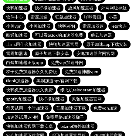
快鸭加速器
快柠檬加速器
旋风加速度器
外网网址导航
软件中心
雷霆加速
狂飙加速器
哔咔漫画
小美
小美vpn
小美加速器
快鸭VPN
雷霆加器速
lets快连
酷通加速器
可以看tiktok的加速器免费
蘑菇加速器
上ins用什么加速器
快鸭加速器官网
原子加速app下载安装
雷霆加器速
原子加速下载安卓
安逸加速器官网官网
白鲸加速器正版app
免费vqn加速外网
梯子免费加速器永久免费版
免费加速神器vpm
tiktok加速器
黑洞加速npv官网下载
快鸭免费加速器永久免费
纸飞机telegeram加速器
spotify加速器
快柠檬加速器
风驰加速器官网
每天试用一小时加速器
芒果加速器下载
免费vqn加速
加速器试用3小时
免费网络加速器梯子
快鸭加速器官网下载安卓
bitznet海外加速器
安心加速器下载官网
起飞加速器官网版
788加速器官网