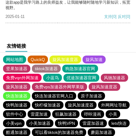
这款app是我学习路上的良师益友，让我能够随时随地学习新知识，拓宽
视野。
2025-01-11
支持
[0]
反对
[0]
友情链接
网站地图
QuickQ
旋风加速度器
旋风加速
坚果加速器
tiktok加速器
狗急加速器官网
免费vqn外网加速
小蓝鸟
优途加速器官网
风驰加速器
旋风加速器
免费vps加速器外网苹果版
旋风加速度器
快连加速器
快连加速器官网入口
原子加速器
快鸭加速器
快柠檬加速器
旋风加速度器
外网网址导航
软件中心
雷霆加速
狂飙加速器
哔咔漫画
小美
小美vpn
小美加速器
快鸭VPN
雷霆加器速
lets快连
酷通加速器
可以看tiktok的加速器免费
蘑菇加速器