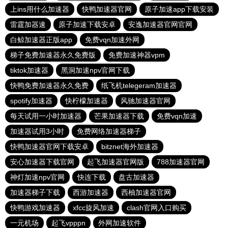
上ins用什么加速器
快鸭加速器官网
原子加速app下载安装
雷霆加器速
原子加速下载安卓
安逸加速器官网官网
白鲸加速器正版app
免费vqn加速外网
梯子免费加速器永久免费版
免费加速神器vpm
tiktok加速器
黑洞加速npv官网下载
快鸭免费加速器永久免费
纸飞机telegeram加速器
spotify加速器
快柠檬加速器
风驰加速器官网
每天试用一小时加速器
芒果加速器下载
免费vqn加速
加速器试用3小时
免费网络加速器梯子
快鸭加速器官网下载安卓
bitznet海外加速器
安心加速器下载官网
起飞加速器官网版
788加速器官网
神灯加速npv官网
快连下载
盘古加速器
加速器梯子下载
西游加速器
西柚加速器官网
快鸭游戏加速器
xfcc旋风加速
clash官网入口购买
一元机场
起飞vpppn
外网加速软件